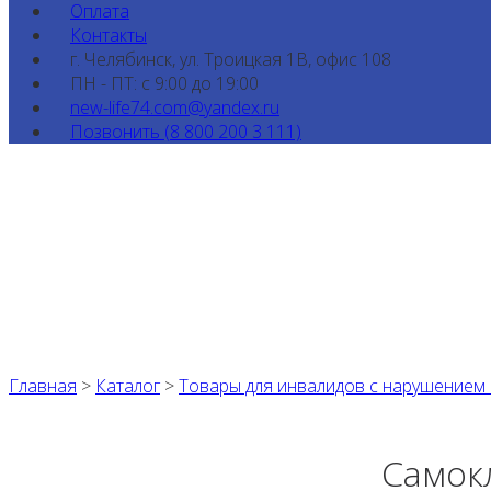
Оплата
Контакты
г. Челябинск, ул. Троицкая 1В, офис 108
ПН - ПТ: с 9:00 до 19:00
new-life74.com@yandex.ru
Позвонить (8 800 200 3 111)
Главная
>
Каталог
>
Товары для инвалидов с нарушением
Самокл