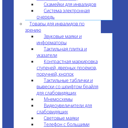
Скамейки для инвалидов
Система электронная
очередь
Товары для инвалидов по
зрению
Звуковые маяки и
информаторы
Тактильная плитка и
указатели
Контрастная маркировка
ступеней, дверных проёмов,
поручней, кнопок
Тактильные таблички и
вывески со шрифтом брайля
для слабовидящих
Мнемосхемы
Видеоувеличители для
слабовидящих
Световые маяки
Телефон с большими