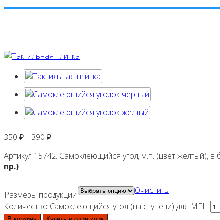
350
₽
–
390
₽
Артикул 15742. Самоклеющийся угол, м.п. (цвет желтый), в б
пр.)
Очистить
Размеры продукции
Количество Самоклеющийся угол (на ступени) для МГН
В корзину
Купить в один клик