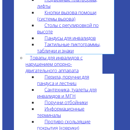
лифты
Кнопки вызова помощи
(системы вызова)
Столы с регулировкой по
высоте
Пандусы для инвалидов
Тактильные пиктограммы,
таблички и знаки
Товары для инвалидов с
нарушением опорно-
двигательного аппарата
Перила, поручни для
пандуса и лестниц
Сантехника, туалеты для
инвалидов и МГН
Поручни отбойники
Информационные
терминалы
Противо скользящие
покрытия (коврики)