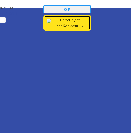
фис 108
0
₽
 до 19:00
Версия для
слабовидящих