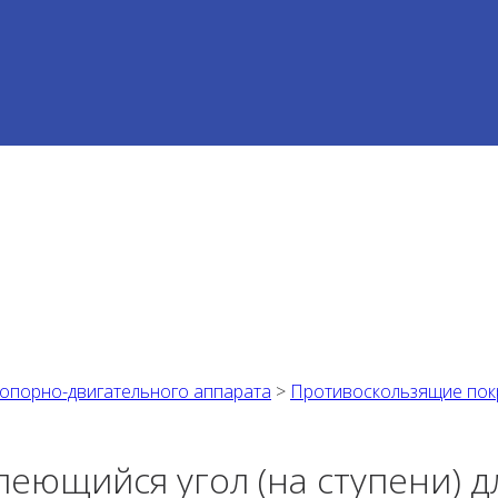
 опорно-двигательного аппарата
>
Противоскользящие покр
еющийся угол (на ступени) 