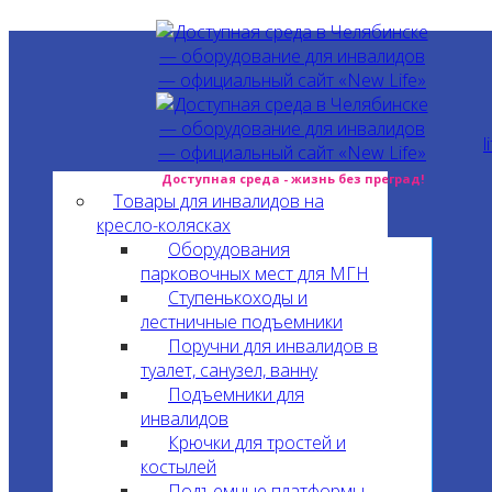
l
Доступная среда - жизнь без преград!
Товары для инвалидов на
кресло-колясках
Оборудования
парковочных мест для МГН
Ступенькоходы и
лестничные подъемники
Поручни для инвалидов в
туалет, санузел, ванну
Подъемники для
инвалидов
Крючки для тростей и
костылей
Подъемные платформы,