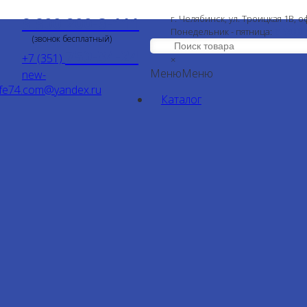
8 800 200-3-111
г. Челябинск, ул. Троицкая 1В, о
с 9:00
Понедельник - пятница:
(звонок бесплатный)
750-34-24
+7 (351)
×
Меню
Меню
new-
ife74.com@yandex.ru
Каталог