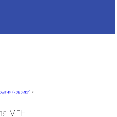
ытия (коврики)
>
для МГН