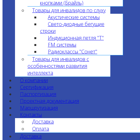
кнопками (Брайль)
Товары для инвалидов по слуху
Акустические системы
Свето-диодные бегущие
строки
Индукционная петля "T"
FM системы
Радиоклассы "Сонет"
Товары для инвалидов с
особенностями развития
интеллекта
О компании
Сертификация
Паспортизация
Проектная документация
Маршрутизация
Контакты
Доставка
Оплата
Доставка