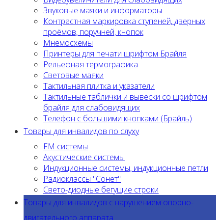
Звуковые маяки и информаторы
Контрастная маркировка ступеней, дверных
проёмов, поручней, кнопок
Мнемосхемы
Принтеры для печати шрифтом Брайля
Рельефная термографика
Световые маяки
Тактильная плитка и указатели
Тактильные таблички и вывески со шрифтом
брайля для слабовидящих
Телефон с большими кнопками (Брайль)
Товары для инвалидов по слуху
FM системы
Акустические системы
Индукционные системы, индукционные петли
Радиоклассы "Сонет"
Свето-диодные бегущие строки
Товары для инвалидов с нарушением опорно-
двигательного аппарата