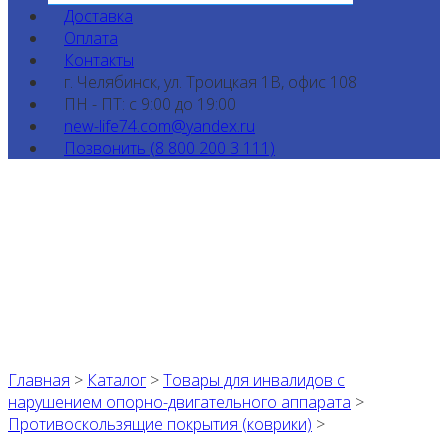
Доставка
Оплата
Контакты
г. Челябинск, ул. Троицкая 1В, офис 108
ПН - ПТ: с 9:00 до 19:00
new-life74.com@yandex.ru
Позвонить (8 800 200 3 111)
Главная
>
Каталог
>
Товары для инвалидов с
нарушением опорно-двигательного аппарата
>
Противоскользящие покрытия (коврики)
>