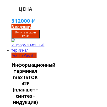
ЦЕНА
312000
₽
В корзину
Купить в один
клик
Add to Wishlist
Информационный
терминал
max ISTOK
42P
(планшет+
синтез+
индукция)