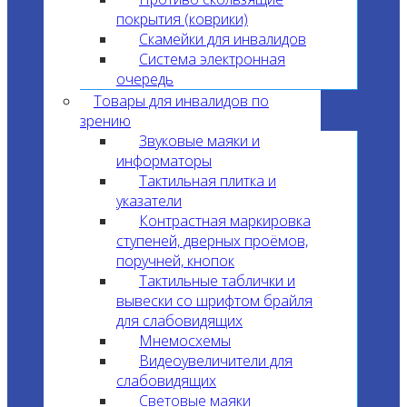
покрытия (коврики)
Скамейки для инвалидов
Система электронная
очередь
Товары для инвалидов по
зрению
Звуковые маяки и
информаторы
Тактильная плитка и
указатели
Контрастная маркировка
ступеней, дверных проёмов,
поручней, кнопок
Тактильные таблички и
вывески со шрифтом брайля
для слабовидящих
Мнемосхемы
Видеоувеличители для
слабовидящих
Световые маяки