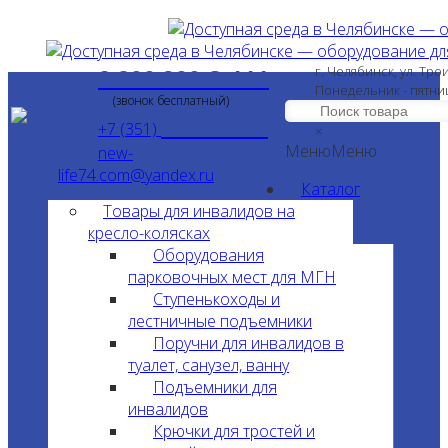
8 800 200-3-111
г. Челябинск, ул. Тро
Понедельник - пятни
(звонок бесплатный)
750-34-24
+7 (351)
×
Меню
Меню
new-
life74.com@yandex.ru
Каталог
Товары для инвалидов на
кресло-колясках
Оборудования
парковочных мест для МГН
Ступенькоходы и
лестничные подъемники
Поручни для инвалидов в
туалет, санузел, ванну
Подъемники для
инвалидов
Крючки для тростей и