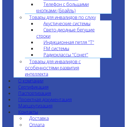
Телефон с большими
кнопками (Брайль)
Товары для инвалидов по слуху
Акустические системы
Свето-диодные бегущие
строки
Индукционная петля "T"
FM системы
Радиоклассы "Сонет"
Товары для инвалидов с
особенностями развития
интеллекта
О компании
Сертификация
Паспортизация
Проектная документация
Маршрутизация
Контакты
Доставка
Оплата