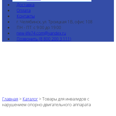
Доставка
Оплата
Контакты
г. Челябинск, ул. Троицкая 1В, офис 108
ПН - ПТ: с 9:00 до 19:00
new-life74.com@yandex.ru
Позвонить (8 800 200 3 111)
Главная
>
Каталог
>
Товары для инвалидов с
нарушением опорно-двигательного аппарата