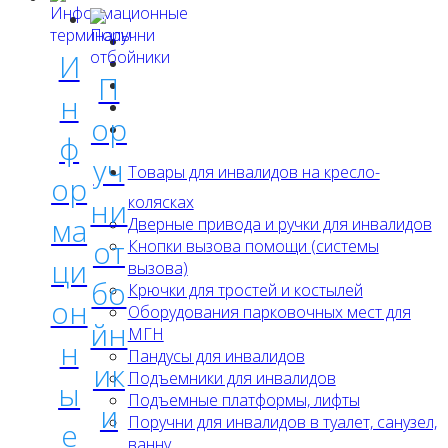
И
П
н
ор
ф
уч
Товары для инвалидов на кресло-
ор
ни
колясках
ма
Дверные привода и ручки для инвалидов
от
Кнопки вызова помощи (системы
ци
вызова)
бо
Крючки для тростей и костылей
он
Оборудования парковочных мест для
йн
МГН
н
Пандусы для инвалидов
ик
Подъемники для инвалидов
ы
Подъемные платформы, лифты
и
Поручни для инвалидов в туалет, санузел,
е
ванну