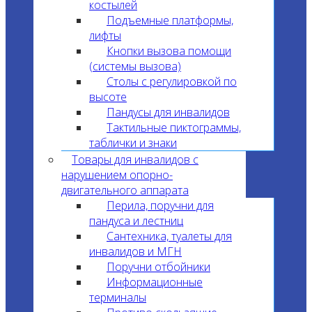
костылей
Подъемные платформы,
лифты
Кнопки вызова помощи
(системы вызова)
Столы с регулировкой по
высоте
Пандусы для инвалидов
Тактильные пиктограммы,
таблички и знаки
Товары для инвалидов с
нарушением опорно-
двигательного аппарата
Перила, поручни для
пандуса и лестниц
Сантехника, туалеты для
инвалидов и МГН
Поручни отбойники
Информационные
терминалы