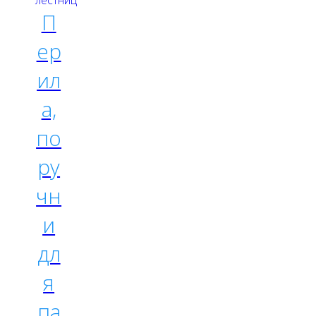
П
ер
ил
а,
по
ру
чн
и
дл
я
па