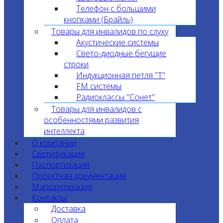
Телефон с большими
кнопками (Брайль)
Товары для инвалидов по слуху
Акустические системы
Свето-диодные бегущие
строки
Индукционная петля "T"
FM системы
Радиоклассы "Сонет"
Товары для инвалидов с
особенностями развития
интеллекта
О компании
Сертификация
Паспортизация
Проектная документация
Маршрутизация
Контакты
Доставка
Оплата