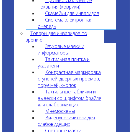
Противо скользящие
покрытия (коврики)
Скамейки для инвалидов
Система электронная
очередь
Товары для инвалидов по
зрению
Звуковые маяки и
информаторы
Тактильная плитка и
указатели
Контрастная маркировка
ступеней, дверных проёмов,
поручней, кнопок
Тактильные таблички и
вывески со шрифтом брайля
для слабовидящих
Мнемосхемы
Видеоувеличители для
слабовидящих
Световые маяки