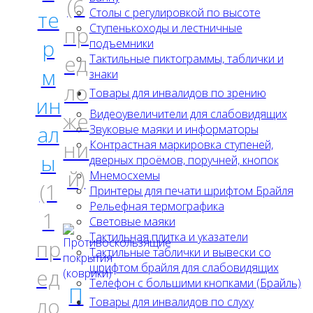
(6
Столы с регулировкой по высоте
те
Ступенькоходы и лестничные
пр
р
подъемники
ед
Тактильные пиктограммы, таблички и
м
знаки
ло
Товары для инвалидов по зрению
ин
Видеоувеличители для слабовидящих
же
ал
Звуковые маяки и информаторы
ни
Контрастная маркировка ступеней,
ы
дверных проёмов, поручней, кнопок
й)
Мнемосхемы
(1
Принтеры для печати шрифтом Брайля
Рельефная термографика
1
Световые маяки
Тактильная плитка и указатели
пр
Тактильные таблички и вывески со
шрифтом брайля для слабовидящих
ед
Телефон с большими кнопками (Брайль)
П
ло
Товары для инвалидов по слуху