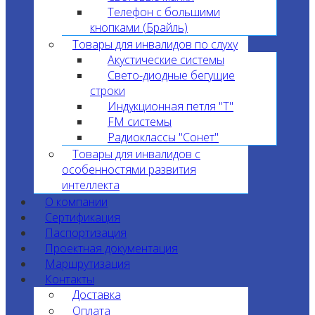
Телефон с большими
кнопками (Брайль)
Товары для инвалидов по слуху
Акустические системы
Свето-диодные бегущие
строки
Индукционная петля "T"
FM системы
Радиоклассы "Сонет"
Товары для инвалидов с
особенностями развития
интеллекта
О компании
Сертификация
Паспортизация
Проектная документация
Маршрутизация
Контакты
Доставка
Оплата