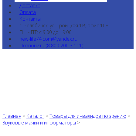
Доставка
Оплата
Контакты
г. Челябинск, ул. Троицкая 1В, офис 108
ПН - ПТ: с 9:00 до 19:00
new-life74.com@yandex.ru
Позвонить (8 800 200 3 111)
Главная
>
Каталог
>
Товары для инвалидов по зрению
>
Звуковые маяки и информаторы
>