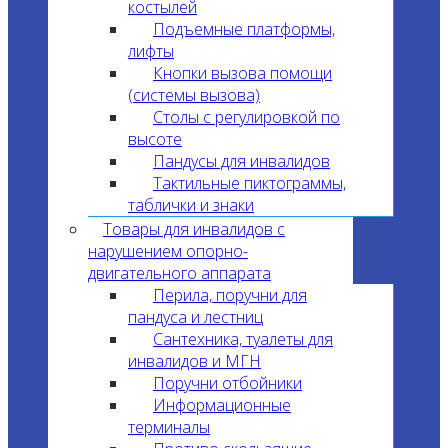
костылей
Подъемные платформы,
лифты
Кнопки вызова помощи
(системы вызова)
Столы с регулировкой по
высоте
Пандусы для инвалидов
Тактильные пиктограммы,
таблички и знаки
Товары для инвалидов с
нарушением опорно-
двигательного аппарата
Перила, поручни для
пандуса и лестниц
Сантехника, туалеты для
инвалидов и МГН
Поручни отбойники
Информационные
терминалы