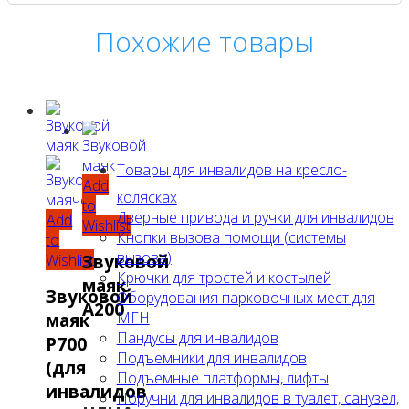
Похожие товары
Товары для инвалидов на кресло-
Add
колясках
to
Дверные привода и ручки для инвалидов
Add
Wishlist
Кнопки вызова помощи (системы
to
вызова)
Звуковой
Wishlist
Крючки для тростей и костылей
маяк
Звуковой
Оборудования парковочных мест для
A200
МГН
маяк
Пандусы для инвалидов
P700
Подъемники для инвалидов
(для
Подъемные платформы, лифты
инвалидов
Поручни для инвалидов в туалет, санузел,