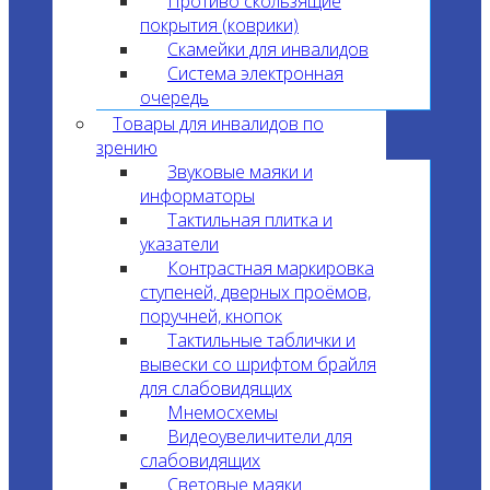
Противо скользящие
покрытия (коврики)
Скамейки для инвалидов
Система электронная
очередь
Товары для инвалидов по
зрению
Звуковые маяки и
информаторы
Тактильная плитка и
указатели
Контрастная маркировка
ступеней, дверных проёмов,
поручней, кнопок
Тактильные таблички и
вывески со шрифтом брайля
для слабовидящих
Мнемосхемы
Видеоувеличители для
слабовидящих
Световые маяки