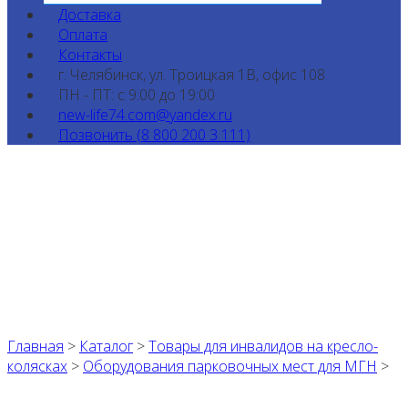
Доставка
Оплата
Контакты
г. Челябинск, ул. Троицкая 1В, офис 108
ПН - ПТ: с 9:00 до 19:00
new-life74.com@yandex.ru
Позвонить (8 800 200 3 111)
Главная
>
Каталог
>
Товары для инвалидов на кресло-
колясках
>
Оборудования парковочных мест для МГН
>