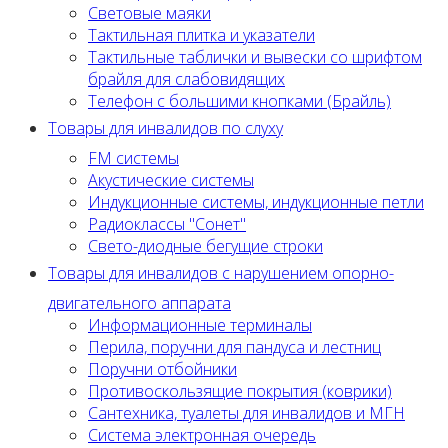
Световые маяки
Тактильная плитка и указатели
Тактильные таблички и вывески со шрифтом
брайля для слабовидящих
Телефон с большими кнопками (Брайль)
Товары для инвалидов по слуху
FM системы
Акустические системы
Индукционные системы, индукционные петли
Радиоклассы "Сонет"
Свето-диодные бегущие строки
Товары для инвалидов с нарушением опорно-
двигательного аппарата
Информационные терминалы
Перила, поручни для пандуса и лестниц
Поручни отбойники
Противоскользящие покрытия (коврики)
Сантехника, туалеты для инвалидов и МГН
Система электронная очередь