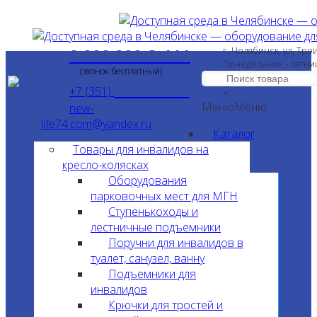
8 800 200-3-111
г. Челябинск, ул. Тро
Понедельник - пятни
(звонок бесплатный)
750-34-24
+7 (351)
×
Меню
Меню
new-
life74.com@yandex.ru
Каталог
Товары для инвалидов на
кресло-колясках
Оборудования
парковочных мест для МГН
Ступенькоходы и
лестничные подъемники
Поручни для инвалидов в
туалет, санузел, ванну
Подъемники для
инвалидов
Крючки для тростей и