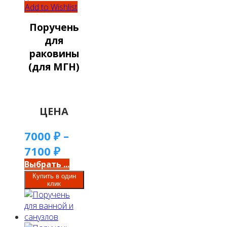
Add to Wishlist
Поручень
для
раковины
(для МГН)
ЦЕНА
7000
₽
–
7100
₽
Выбрать ...
Купить в один
клик