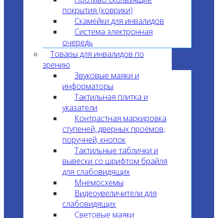
покрытия (коврики)
Скамейки для инвалидов
Система электронная
очередь
Товары для инвалидов по
зрению
Звуковые маяки и
информаторы
Тактильная плитка и
указатели
Контрастная маркировка
ступеней, дверных проёмов,
поручней, кнопок
Тактильные таблички и
вывески со шрифтом брайля
для слабовидящих
Мнемосхемы
Видеоувеличители для
слабовидящих
Световые маяки