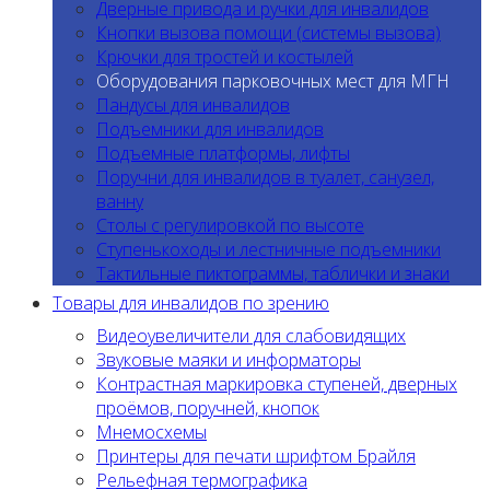
Дверные привода и ручки для инвалидов
Кнопки вызова помощи (системы вызова)
Крючки для тростей и костылей
Оборудования парковочных мест для МГН
Пандусы для инвалидов
Подъемники для инвалидов
Подъемные платформы, лифты
Поручни для инвалидов в туалет, санузел,
ванну
Столы с регулировкой по высоте
Ступенькоходы и лестничные подъемники
Тактильные пиктограммы, таблички и знаки
Товары для инвалидов по зрению
Видеоувеличители для слабовидящих
Звуковые маяки и информаторы
Контрастная маркировка ступеней, дверных
проёмов, поручней, кнопок
Мнемосхемы
Принтеры для печати шрифтом Брайля
Рельефная термографика