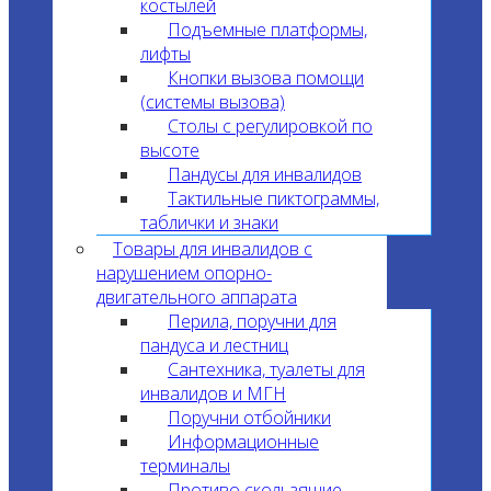
костылей
Подъемные платформы,
лифты
Кнопки вызова помощи
(системы вызова)
Столы с регулировкой по
высоте
Пандусы для инвалидов
Тактильные пиктограммы,
таблички и знаки
Товары для инвалидов с
нарушением опорно-
двигательного аппарата
Перила, поручни для
пандуса и лестниц
Сантехника, туалеты для
инвалидов и МГН
Поручни отбойники
Информационные
терминалы
Противо скользящие