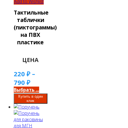
Add to Wishlist
Тактильные
таблички
(пиктограммы)
на ПВХ
пластике
ЦЕНА
220
₽
–
790
₽
Выбрать ...
Купить в один
клик