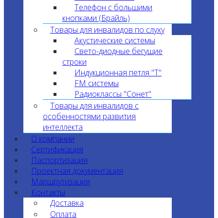
Телефон с большими
кнопками (Брайль)
Товары для инвалидов по слуху
Акустические системы
Свето-диодные бегущие
строки
Индукционная петля "T"
FM системы
Радиоклассы "Сонет"
Товары для инвалидов с
особенностями развития
интеллекта
О компании
Сертификация
Паспортизация
Проектная документация
Маршрутизация
Контакты
Доставка
Оплата