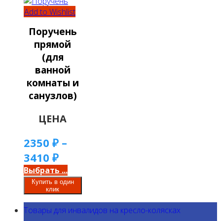
Add to Wishlist
Поручень
прямой
(для
ванной
комнаты и
санузлов)
ЦЕНА
2350
₽
–
3410
₽
Выбрать ...
Купить в один
клик
Товары для инвалидов на кресло-колясках