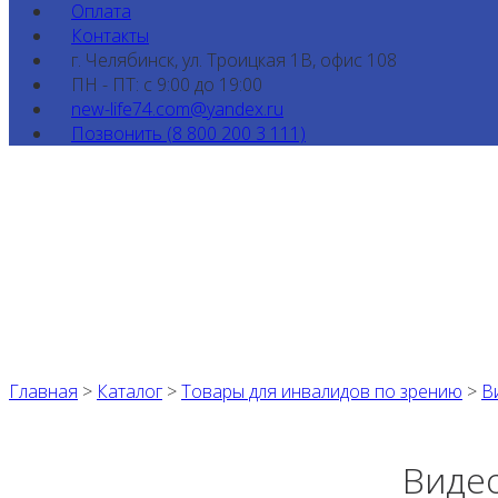
Оплата
Контакты
г. Челябинск, ул. Троицкая 1В, офис 108
ПН - ПТ: с 9:00 до 19:00
new-life74.com@yandex.ru
Позвонить (8 800 200 3 111)
Главная
>
Каталог
>
Товары для инвалидов по зрению
>
В
Видео