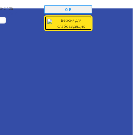
фис 108
0
₽
 до 19:00
Версия для
слабовидящих