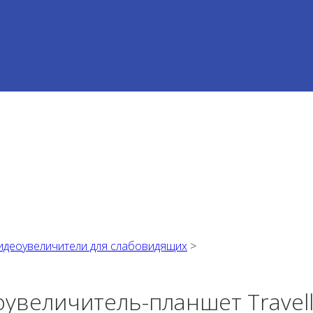
идеоувеличители для слабовидящих
>
увеличитель-планшет Travel