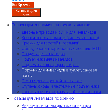
Выбрать ...
Купить в один
клик
Товары для инвалидов на кресло-колясках
Дверные привода и ручки для инвалидов
Кнопки вызова помощи (системы вызова)
Крючки для тростей и костылей
Оборудования парковочных мест для МГН
Пандусы для инвалидов
Подъемники для инвалидов
Подъемные платформы, лифты
Поручни для инвалидов в туалет, санузел,
ванну
Столы с регулировкой по высоте
Ступенькоходы и лестничные подъемники
Тактильные пиктограммы, таблички и знаки
Товары для инвалидов по зрению
Видеоувеличители для слабовидящих