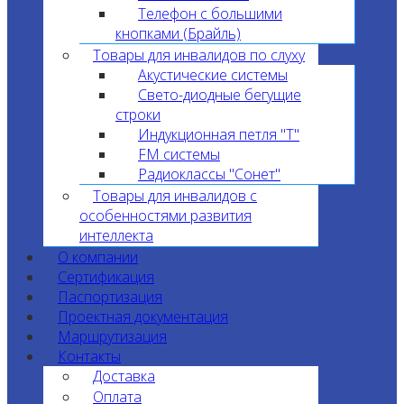
Телефон с большими
кнопками (Брайль)
Товары для инвалидов по слуху
Акустические системы
Свето-диодные бегущие
строки
Индукционная петля "T"
FM системы
Радиоклассы "Сонет"
Товары для инвалидов с
особенностями развития
интеллекта
О компании
Сертификация
Паспортизация
Проектная документация
Маршрутизация
Контакты
Доставка
Оплата