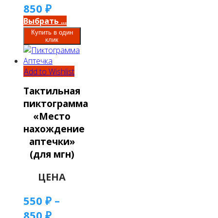
850
₽
Выбрать ...
Купить в один
клик
Add to Wishlist
Тактильная
пиктограмма
«Место
нахождение
аптечки»
(для мгн)
ЦЕНА
550
₽
–
850
₽