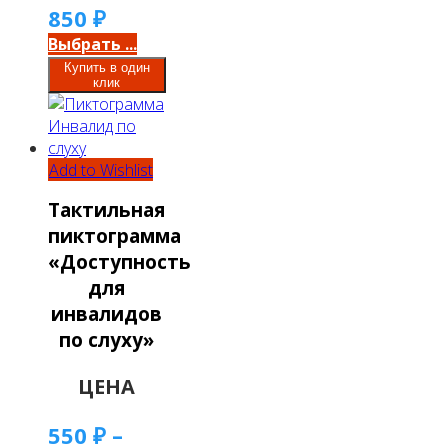
850
₽
Выбрать ...
Купить в один
клик
Add to Wishlist
Тактильная
пиктограмма
«Доступность
для
инвалидов
по слуху»
ЦЕНА
550
₽
–