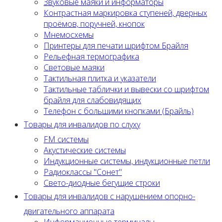
Звуковые маяки и информаторы
Контрастная маркировка ступеней, дверных
проёмов, поручней, кнопок
Мнемосхемы
Принтеры для печати шрифтом Брайля
Рельефная термографика
Световые маяки
Тактильная плитка и указатели
Тактильные таблички и вывески со шрифтом
брайля для слабовидящих
Телефон с большими кнопками (Брайль)
Товары для инвалидов по слуху
FM системы
Акустические системы
Индукционные системы, индукционные петли
Радиоклассы "Сонет"
Свето-диодные бегущие строки
Товары для инвалидов с нарушением опорно-
двигательного аппарата
Информационные терминалы