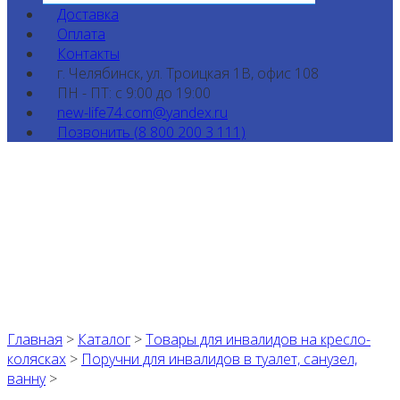
Доставка
Оплата
Контакты
г. Челябинск, ул. Троицкая 1В, офис 108
ПН - ПТ: с 9:00 до 19:00
new-life74.com@yandex.ru
Позвонить (8 800 200 3 111)
Главная
>
Каталог
>
Товары для инвалидов на кресло-
колясках
>
Поручни для инвалидов в туалет, санузел,
ванну
>