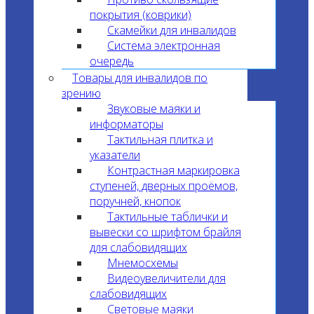
покрытия (коврики)
Скамейки для инвалидов
Система электронная
очередь
Товары для инвалидов по
зрению
Звуковые маяки и
информаторы
Тактильная плитка и
указатели
Контрастная маркировка
ступеней, дверных проёмов,
поручней, кнопок
Тактильные таблички и
вывески со шрифтом брайля
для слабовидящих
Мнемосхемы
Видеоувеличители для
слабовидящих
Световые маяки