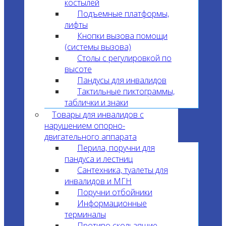
костылей
Подъемные платформы,
лифты
Кнопки вызова помощи
(системы вызова)
Столы с регулировкой по
высоте
Пандусы для инвалидов
Тактильные пиктограммы,
таблички и знаки
Товары для инвалидов с
нарушением опорно-
двигательного аппарата
Перила, поручни для
пандуса и лестниц
Сантехника, туалеты для
инвалидов и МГН
Поручни отбойники
Информационные
терминалы
Противо скользящие