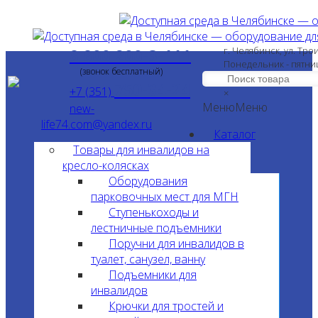
8 800 200-3-111
г. Челябинск, ул. Тро
Понедельник - пятни
(звонок бесплатный)
750-34-24
+7 (351)
×
Меню
Меню
new-
life74.com@yandex.ru
Каталог
Товары для инвалидов на
кресло-колясках
Оборудования
парковочных мест для МГН
Ступенькоходы и
лестничные подъемники
Поручни для инвалидов в
туалет, санузел, ванну
Подъемники для
инвалидов
Крючки для тростей и