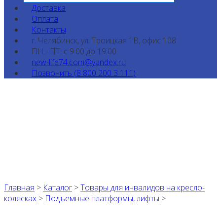
Доставка
Оплата
Контакты
г. Челябинск, ул. Троицкая 1В, офис 108
ПН - ПТ: с 9:00 до 19:00
new-life74.com@yandex.ru
Позвонить (8 800 200 3 111)
Главная
>
Каталог
>
Товары для инвалидов на кресло-
колясках
>
Подъемные платформы, лифты
>