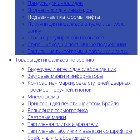
Пандусы для инвалидов
Подъемники для инвалидов
Подъемные платформы, лифты
Поручни для инвалидов в туалет, санузел,
ванну
Столы с регулировкой по высоте
Ступенькоходы и лестничные подъемники
Тактильные пиктограммы, таблички и знаки
Товары для инвалидов по зрению
Видеоувеличители для слабовидящих
Звуковые маяки и информаторы
Контрастная маркировка ступеней, дверных
проёмов, поручней, кнопок
Мнемосхемы
Принтеры для печати шрифтом Брайля
Рельефная термографика
Световые маяки
Тактильная плитка и указатели
Тактильные таблички и вывески со шрифтом
брайля для слабовидящих