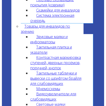
покрытия (коврики)
Скамейки для инвалидов
Система электронная
очередь
Товары для инвалидов по
зрению
Звуковые маяки и
информаторы
Тактильная плитка и
указатели
Контрастная маркировка
ступеней, дверных проёмов,
поручней, кнопок
Тактильные таблички и
вывески со шрифтом брайля
для слабовидящих
Мнемосхемы
Видеоувеличители для
слабовидящих
Световые маяки