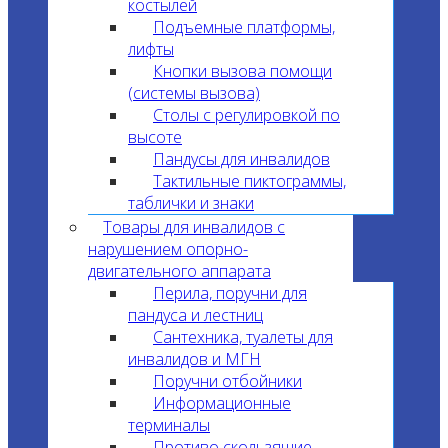
костылей
Подъемные платформы,
лифты
Кнопки вызова помощи
(системы вызова)
Столы с регулировкой по
высоте
Пандусы для инвалидов
Тактильные пиктограммы,
таблички и знаки
Товары для инвалидов с
нарушением опорно-
двигательного аппарата
Перила, поручни для
пандуса и лестниц
Сантехника, туалеты для
инвалидов и МГН
Поручни отбойники
Информационные
терминалы
Противо скользящие