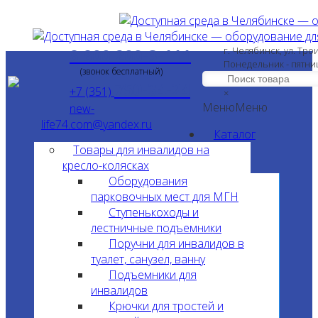
8 800 200-3-111
г. Челябинск, ул. Тро
Понедельник - пятни
(звонок бесплатный)
750-34-24
+7 (351)
×
Меню
Меню
new-
life74.com@yandex.ru
Каталог
Товары для инвалидов на
кресло-колясках
Оборудования
парковочных мест для МГН
Ступенькоходы и
лестничные подъемники
Поручни для инвалидов в
туалет, санузел, ванну
Подъемники для
инвалидов
Крючки для тростей и