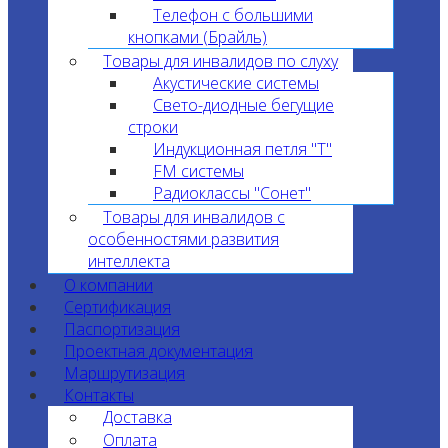
Телефон с большими
кнопками (Брайль)
Товары для инвалидов по слуху
Акустические системы
Свето-диодные бегущие
строки
Индукционная петля "T"
FM системы
Радиоклассы "Сонет"
Товары для инвалидов с
особенностями развития
интеллекта
О компании
Сертификация
Паспортизация
Проектная документация
Маршрутизация
Контакты
Доставка
Оплата