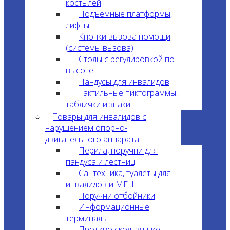
костылей
Подъемные платформы,
лифты
Кнопки вызова помощи
(системы вызова)
Столы с регулировкой по
высоте
Пандусы для инвалидов
Тактильные пиктограммы,
таблички и знаки
Товары для инвалидов с
нарушением опорно-
двигательного аппарата
Перила, поручни для
пандуса и лестниц
Сантехника, туалеты для
инвалидов и МГН
Поручни отбойники
Информационные
терминалы
Противо скользящие