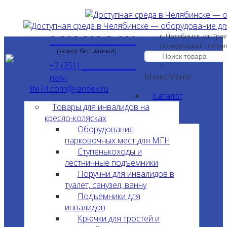
8 800 200-3-111
г. Челябинск, ул. Тро
Понедельник - пятни
(звонок бесплатный)
750-34-24
+7 (351)
×
Меню
Меню
new-
life74.com@yandex.ru
Каталог
Товары для инвалидов на
кресло-колясках
Оборудования
парковочных мест для МГН
Ступенькоходы и
лестничные подъемники
Поручни для инвалидов в
туалет, санузел, ванну
Подъемники для
инвалидов
Крючки для тростей и