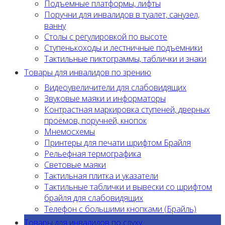
Подъемные платформы, лифты
Поручни для инвалидов в туалет, санузел,
ванну
Столы с регулировкой по высоте
Ступенькоходы и лестничные подъемники
Тактильные пиктограммы, таблички и знаки
Товары для инвалидов по зрению
Видеоувеличители для слабовидящих
Звуковые маяки и информаторы
Контрастная маркировка ступеней, дверных
проёмов, поручней, кнопок
Мнемосхемы
Принтеры для печати шрифтом Брайля
Рельефная термографика
Световые маяки
Тактильная плитка и указатели
Тактильные таблички и вывески со шрифтом
брайля для слабовидящих
Телефон с большими кнопками (Брайль)
Товары для инвалидов по слуху