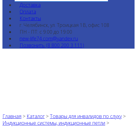
Доставка
Оплата
Контакты
г. Челябинск, ул. Троицкая 1В, офис 108
ПН - ПТ: с 9:00 до 19:00
new-life74.com@yandex.ru
Позвонить (8 800 200 3 111)
Главная
>
Каталог
>
Товары для инвалидов по слуху
>
Индукционные системы, индукционные петли
>