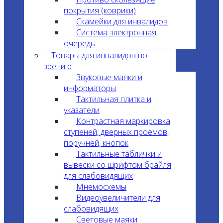
покрытия (коврики)
Скамейки для инвалидов
Система электронная
очередь
Товары для инвалидов по
зрению
Звуковые маяки и
информаторы
Тактильная плитка и
указатели
Контрастная маркировка
ступеней, дверных проёмов,
поручней, кнопок
Тактильные таблички и
вывески со шрифтом брайля
для слабовидящих
Мнемосхемы
Видеоувеличители для
слабовидящих
Световые маяки