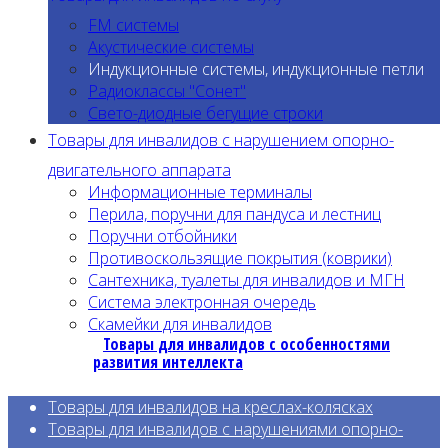
FM системы
Акустические системы
Индукционные системы, индукционные петли
Радиоклассы "Сонет"
Свето-диодные бегущие строки
Товары для инвалидов с нарушением опорно-
двигательного аппарата
Информационные терминалы
Перила, поручни для пандуса и лестниц
Поручни отбойники
Противоскользящие покрытия (коврики)
Сантехника, туалеты для инвалидов и МГН
Система электронная очередь
Скамейки для инвалидов
Товары для инвалидов с особенностями
развития интеллекта
Товары для инвалидов на креслах-колясках
Товары для инвалидов с нарушениями опорно-