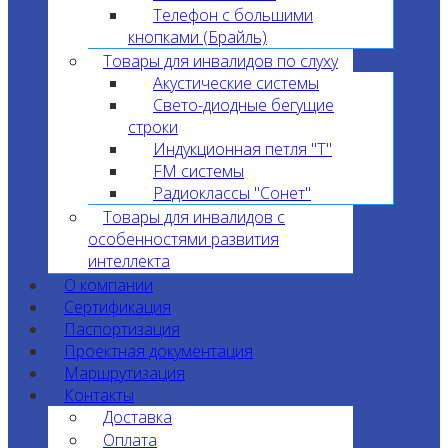
Телефон с большими
кнопками (Брайль)
Товары для инвалидов по слуху
Акустические системы
Свето-диодные бегущие
строки
Индукционная петля "T"
FM системы
Радиоклассы "Сонет"
Товары для инвалидов с
особенностями развития
интеллекта
О компании
Сертификация
Паспортизация
Проектная документация
Маршрутизация
Контакты
Доставка
Оплата