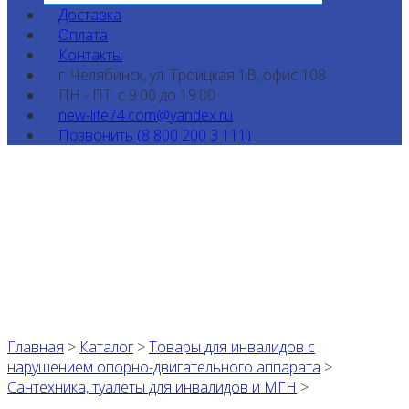
Доставка
Оплата
Контакты
г. Челябинск, ул. Троицкая 1В, офис 108
ПН - ПТ: с 9:00 до 19:00
new-life74.com@yandex.ru
Позвонить (8 800 200 3 111)
Главная
>
Каталог
>
Товары для инвалидов с
нарушением опорно-двигательного аппарата
>
Сантехника, туалеты для инвалидов и МГН
>