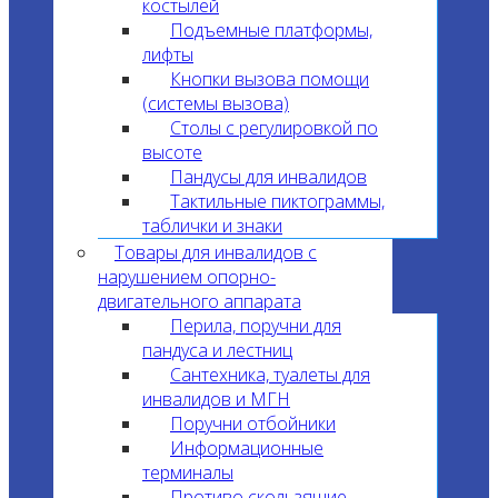
костылей
Подъемные платформы,
лифты
Кнопки вызова помощи
(системы вызова)
Столы с регулировкой по
высоте
Пандусы для инвалидов
Тактильные пиктограммы,
таблички и знаки
Товары для инвалидов с
нарушением опорно-
двигательного аппарата
Перила, поручни для
пандуса и лестниц
Сантехника, туалеты для
инвалидов и МГН
Поручни отбойники
Информационные
терминалы
Противо скользящие