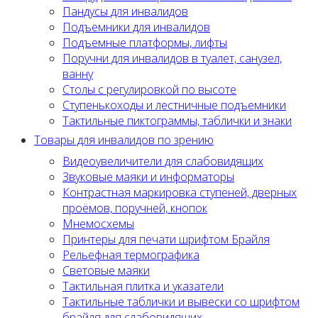
Пандусы для инвалидов
Подъемники для инвалидов
Подъемные платформы, лифты
Поручни для инвалидов в туалет, санузел,
ванну
Столы с регулировкой по высоте
Ступенькоходы и лестничные подъемники
Тактильные пиктограммы, таблички и знаки
Товары для инвалидов по зрению
Видеоувеличители для слабовидящих
Звуковые маяки и информаторы
Контрастная маркировка ступеней, дверных
проёмов, поручней, кнопок
Мнемосхемы
Принтеры для печати шрифтом Брайля
Рельефная термографика
Световые маяки
Тактильная плитка и указатели
Тактильные таблички и вывески со шрифтом
брайля для слабовидящих