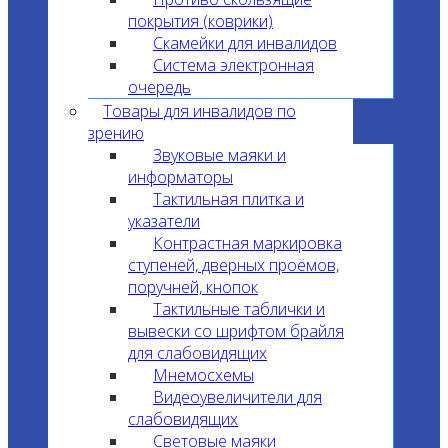
покрытия (коврики)
Скамейки для инвалидов
Система электронная
очередь
Товары для инвалидов по
зрению
Звуковые маяки и
информаторы
Тактильная плитка и
указатели
Контрастная маркировка
ступеней, дверных проёмов,
поручней, кнопок
Тактильные таблички и
вывески со шрифтом брайля
для слабовидящих
Мнемосхемы
Видеоувеличители для
слабовидящих
Световые маяки