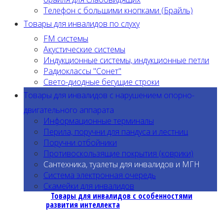
Телефон с большими кнопками (Брайль)
Товары для инвалидов по слуху
FM системы
Акустические системы
Индукционные системы, индукционные петли
Радиоклассы "Сонет"
Свето-диодные бегущие строки
Товары для инвалидов с нарушением опорно-
двигательного аппарата
Информационные терминалы
Перила, поручни для пандуса и лестниц
Поручни отбойники
Противоскользящие покрытия (коврики)
Сантехника, туалеты для инвалидов и МГН
Система электронная очередь
Скамейки для инвалидов
Товары для инвалидов с особенностями
развития интеллекта