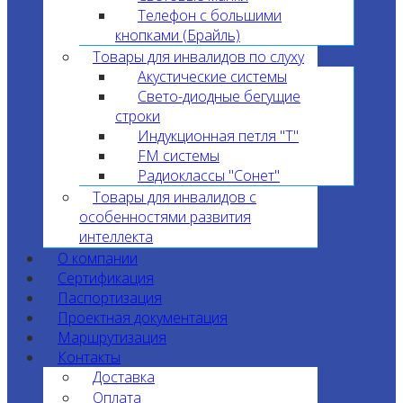
Телефон с большими
кнопками (Брайль)
Товары для инвалидов по слуху
Акустические системы
Свето-диодные бегущие
строки
Индукционная петля "T"
FM системы
Радиоклассы "Сонет"
Товары для инвалидов с
особенностями развития
интеллекта
О компании
Сертификация
Паспортизация
Проектная документация
Маршрутизация
Контакты
Доставка
Оплата