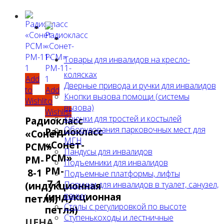
Товары для инвалидов на кресло-
колясках
Add
Дверные привода и ручки для инвалидов
to
Add
Кнопки вызова помощи (системы
Wishlist
to
вызова)
Wishlist
Крючки для тростей и костылей
Радиокласс
Оборудования парковочных мест для
Радиокласс
«Сонет-
МГН
«Сонет-
РСМ»
Пандусы для инвалидов
РСМ»
РМ-
Подъемники для инвалидов
РМ-
8-1
Подъемные платформы, лифты
7-1
Поручни для инвалидов в туалет, санузел,
(индукционная
ванну
(индукционная
петля)
Столы с регулировкой по высоте
петля)
Ступенькоходы и лестничные
ЦЕНА