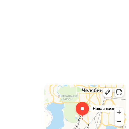
двигательного аппарата
Товары для инвалидов по слуху
Товары для инвалидов по зрению
Товары для инвалидов с особенност
ями развития
интеллекта
Паспорт доступности
Адаптация зданий
О компании
Доставка
Оплата
Контакты
Звоните, пишите,
комментируйте