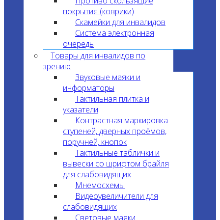
Противо скользящие
покрытия (коврики)
Скамейки для инвалидов
Система электронная
очередь
Товары для инвалидов по
зрению
Звуковые маяки и
информаторы
Тактильная плитка и
указатели
Контрастная маркировка
ступеней, дверных проёмов,
поручней, кнопок
Тактильные таблички и
вывески со шрифтом брайля
для слабовидящих
Мнемосхемы
Видеоувеличители для
слабовидящих
Световые маяки