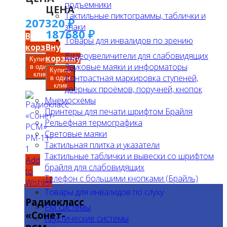
подъемники
ЦЕНА
Тактильные пиктограммы, таблички и
207320
₽
знаки
187680
₽
В
Товары для инвалидов по зрению
корзину
В
Видеоувеличители для слабовидящих
корзину
Купить
Звуковые маяки и информаторы
в один
Купить
клик
Контрастная маркировка ступеней,
в один
клик
дверных проёмов, поручней, кнопок
Мнемосхемы
Принтеры для печати шрифтом Брайля
Рельефная термографика
Световые маяки
Тактильная плитка и указатели
Тактильные таблички и вывески со шрифтом
Add
брайля для слабовидящих
to
Телефон с большими кнопками (Брайль)
Wishlist
Товары для инвалидов по слуху
Радиокласс
FM системы
«Сонет-
Акустические системы