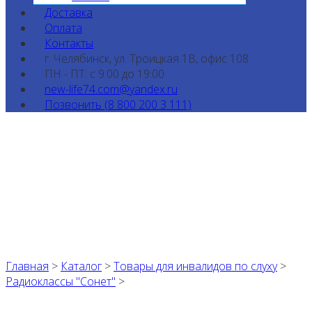
Доставка
Оплата
Контакты
г. Челябинск, ул. Троицкая 1В, офис 108
ПН - ПТ: с 9:00 до 19:00
new-life74.com@yandex.ru
Позвонить (8 800 200 3 111)
Главная
>
Каталог
>
Товары для инвалидов по слуху
>
Радиоклассы "Сонет"
>