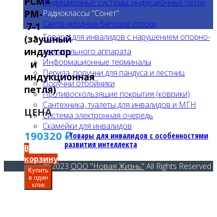
РСМ»
Индукционные системы, индукционные петли
Радиоклассы "Сонет"
РМ-
Свето-диодные бегущие строки
7-1
Товары для инвалидов с нарушением опорно-
(заушный
индуктор
двигательного аппарата
Информационные терминалы
и
Перила, поручни для пандуса и лестниц
индукционная
Поручни отбойники
петля)
Противоскользящие покрытия (коврики)
Сантехника, туалеты для инвалидов и МГН
ЦЕНА
Система электронная очередь
Скамейки для инвалидов
190320
₽
Товары для инвалидов с особенностями
развития интеллекта
В
корзину
© 2023
ООО "Новая Жизнь"
All Rights Reserved
Купить
в один
клик
Товары для инвалидов на креслах-колясках
Товары для инвалидов с нарушениями опорно-