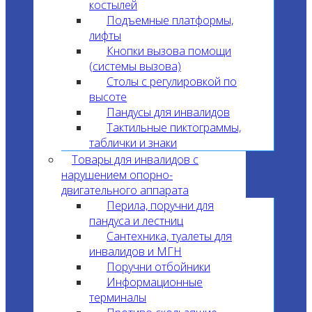
костылей
Подъемные платформы,
лифты
Кнопки вызова помощи
(системы вызова)
Столы с регулировкой по
высоте
Пандусы для инвалидов
Тактильные пиктограммы,
таблички и знаки
Товары для инвалидов с
нарушением опорно-
двигательного аппарата
Перила, поручни для
пандуса и лестниц
Сантехника, туалеты для
инвалидов и МГН
Поручни отбойники
Информационные
терминалы