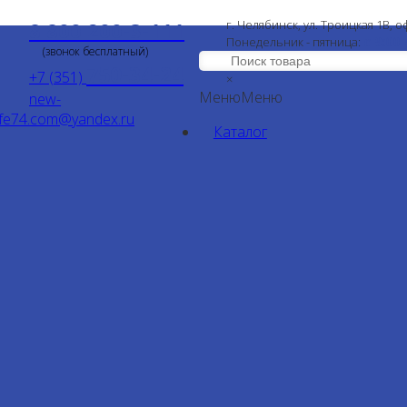
8 800 200-3-111
г. Челябинск, ул. Троицкая 1В, о
с 9:00
Понедельник - пятница:
(звонок бесплатный)
750-34-24
+7 (351)
×
Меню
Меню
new-
ife74.com@yandex.ru
Каталог