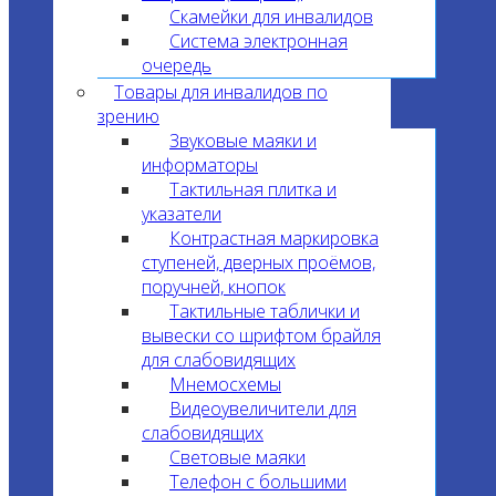
Скамейки для инвалидов
Система электронная
очередь
Товары для инвалидов по
зрению
Звуковые маяки и
информаторы
Тактильная плитка и
указатели
Контрастная маркировка
ступеней, дверных проёмов,
поручней, кнопок
Тактильные таблички и
вывески со шрифтом брайля
для слабовидящих
Мнемосхемы
Видеоувеличители для
слабовидящих
Световые маяки
Телефон с большими