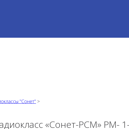
иоклассы "Сонет"
>
адиокласс «Сонет-РСМ» РМ- 1