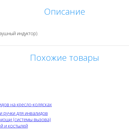
Описание
аушный индуктор).
Похожие товары
идов на кресло-колясках
и ручки для инвалидов
мощи (системы вызова)
й и костылей