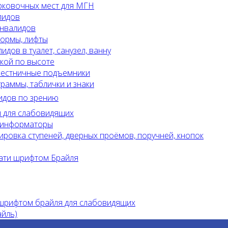
рковочных мест для МГН
лидов
инвалидов
ормы, лифты
идов в туалет, санузел, ванну
вкой по высоте
лестничные подъемники
раммы, таблички и знаки
идов по зрению
 для слабовидящих
и информаторы
ировка ступеней, дверных проёмов, поручней, кнопок
ати шрифтом Брайля
 шрифтом брайля для слабовидящих
айль)