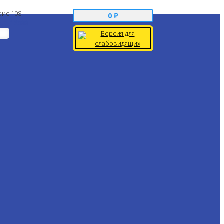
фис 108
0
₽
 до 19:00
Версия для
слабовидящих