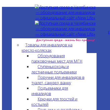
l
Доступная среда - жизнь без преград!
Товары для инвалидов на
кресло-колясках
Оборудования
парковочных мест для МГН
Ступенькоходы и
лестничные подъемники
Поручни для инвалидов в
туалет, санузел, ванну
Подъемники для
инвалидов
Крючки для тростей и
костылей
Подъемные платформы,