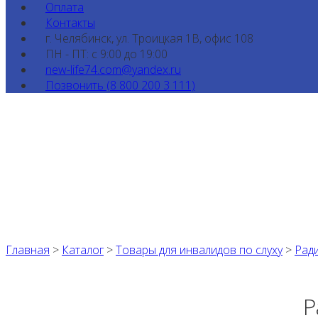
Оплата
Контакты
г. Челябинск, ул. Троицкая 1В, офис 108
ПН - ПТ: с 9:00 до 19:00
new-life74.com@yandex.ru
Позвонить (8 800 200 3 111)
Главная
>
Каталог
>
Товары для инвалидов по слуху
>
Рад
Р