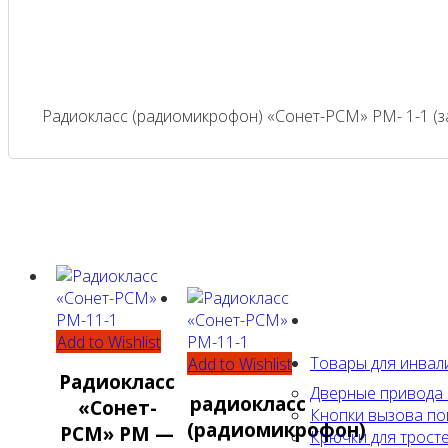
Радиокласс (радиомикрофон) «Сонет-РСМ» РМ- 1-1 (з
Add to Wishlist
Товары для инвал
Add to Wishlist
Радиокласс
Дверные привода 
радиокласс
«Сонет-
Кнопки вызова по
(радиомикрофон)
РСМ» РМ —
Крючки для тросте