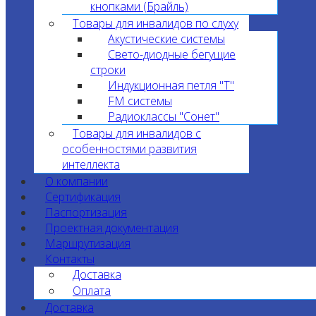
кнопками (Брайль)
Товары для инвалидов по слуху
Акустические системы
Свето-диодные бегущие
строки
Индукционная петля "T"
FM системы
Радиоклассы "Сонет"
Товары для инвалидов с
особенностями развития
интеллекта
О компании
Сертификация
Паспортизация
Проектная документация
Маршрутизация
Контакты
Доставка
Оплата
Доставка