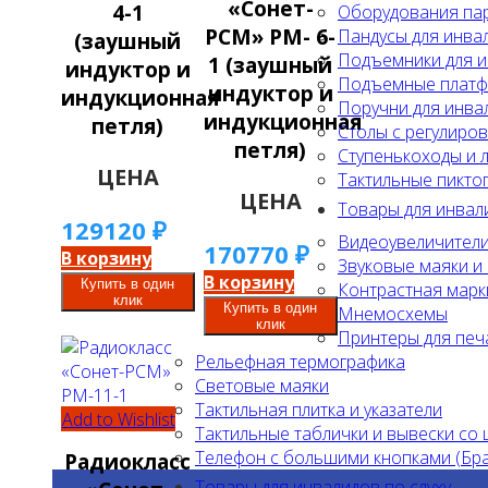
«Сонет-
4-1
Оборудования па
РСМ» РМ- 6-
Пандусы для инва
(заушный
Подъемники для 
1 (заушный
индуктор и
Подъемные платф
индуктор и
индукционная
Поручни для инвал
индукционная
петля)
Столы с регулиро
петля)
Ступенькоходы и 
ЦЕНА
Тактильные пиктог
ЦЕНА
Товары для инвал
129120
₽
Видеоувеличители
170770
₽
В корзину
Звуковые маяки 
В корзину
Купить в один
Контрастная марк
клик
Купить в один
Мнемосхемы
клик
Принтеры для печ
Рельефная термографика
Световые маяки
Тактильная плитка и указатели
Add to Wishlist
Тактильные таблички и вывески со
Телефон с большими кнопками (Бр
Радиокласс
Товары для инвалидов по слуху