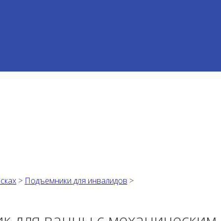
ясках
>
Подъемники для инвалидов
>
к для ванны с механическим