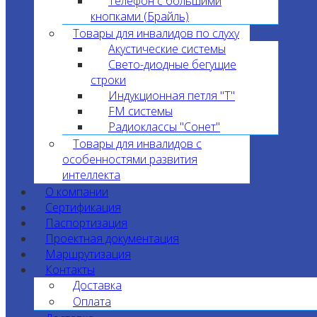
Телефон с большими
кнопками (Брайль)
Товары для инвалидов по слуху
Акустические системы
Свето-диодные бегущие
строки
Индукционная петля "T"
FM системы
Радиоклассы "Сонет"
Товары для инвалидов с
особенностями развития
интеллекта
О компании
Сертификация
Паспортизация
Проектная документация
Маршрутизация
Контакты
Доставка
Оплата