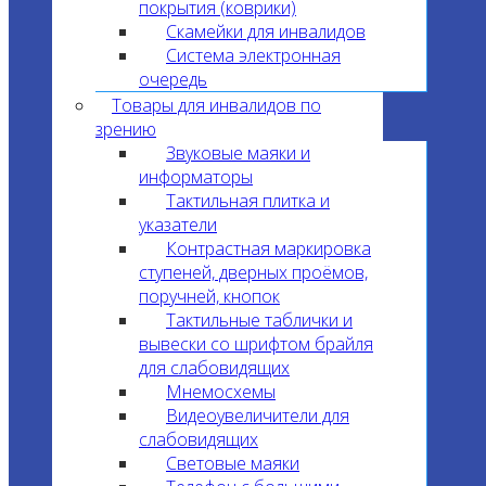
покрытия (коврики)
Скамейки для инвалидов
Система электронная
очередь
Товары для инвалидов по
зрению
Звуковые маяки и
информаторы
Тактильная плитка и
указатели
Контрастная маркировка
ступеней, дверных проёмов,
поручней, кнопок
Тактильные таблички и
вывески со шрифтом брайля
для слабовидящих
Мнемосхемы
Видеоувеличители для
слабовидящих
Световые маяки