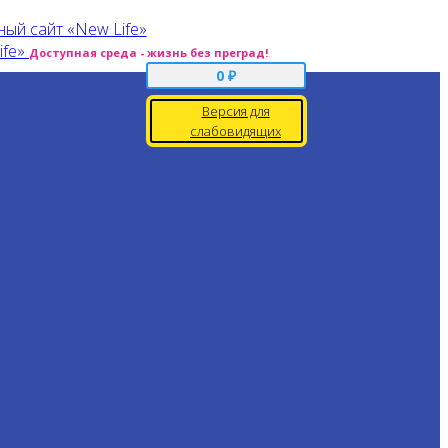
Доступная среда - жизнь без преград!
0
₽
Версия для
слабовидящих