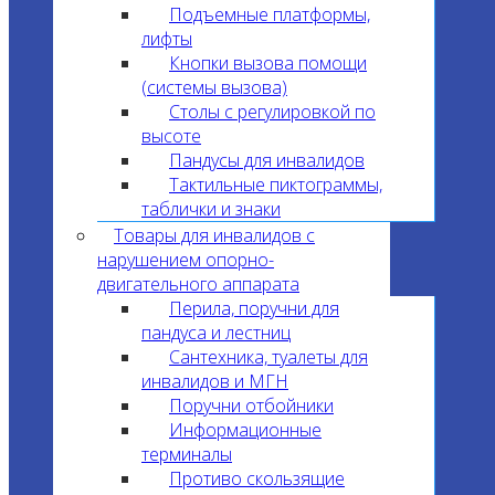
Подъемные платформы,
лифты
Кнопки вызова помощи
(системы вызова)
Столы с регулировкой по
высоте
Пандусы для инвалидов
Тактильные пиктограммы,
таблички и знаки
Товары для инвалидов с
нарушением опорно-
двигательного аппарата
Перила, поручни для
пандуса и лестниц
Сантехника, туалеты для
инвалидов и МГН
Поручни отбойники
Информационные
терминалы
Противо скользящие