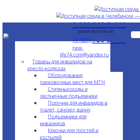
8 800 200-3-111
(звонок бесплатный)
750-34-24
+7 (351)
new-
life74.com@yandex.ru
Товары для инвалидов на
кресло-колясках
Оборудования
парковочных мест для МГН
Ступенькоходы и
лестничные подъемники
Поручни для инвалидов в
туалет, санузел, ванну
Подъемники для
инвалидов
Крючки для тростей и
костылей