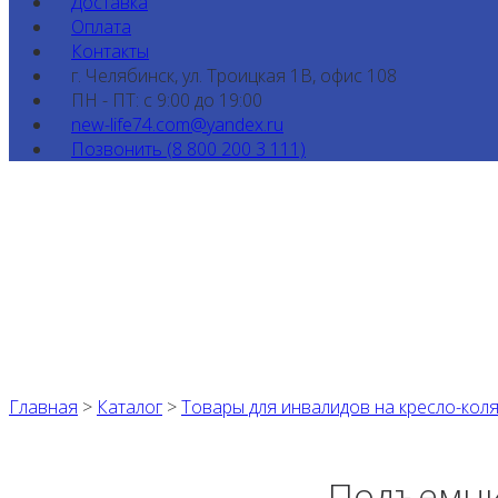
Доставка
Оплата
Контакты
г. Челябинск, ул. Троицкая 1В, офис 108
ПН - ПТ: с 9:00 до 19:00
new-life74.com@yandex.ru
Позвонить (8 800 200 3 111)
Главная
>
Каталог
>
Товары для инвалидов на кресло-кол
Подъемни