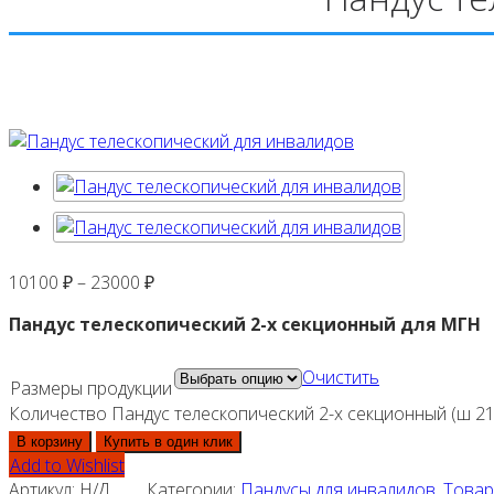
10100
₽
–
23000
₽
Пандус телескопический 2-х секционный для МГН
Очистить
Размеры продукции
Количество Пандус телескопический 2-х секционный (ш 2
В корзину
Купить в один клик
Add to Wishlist
Артикул:
Н/Д
Категории:
Пандусы для инвалидов
,
Товар