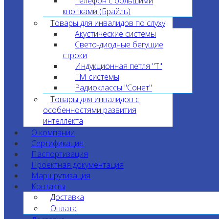
Телефон с большими
кнопками (Брайль)
Товары для инвалидов по слуху
Акустические системы
Свето-диодные бегущие
строки
Индукционная петля "T"
FM системы
Радиоклассы "Сонет"
Товары для инвалидов с
особенностями развития
интеллекта
О компании
Сертификация
Паспортизация
Проектная документация
Маршрутизация
Контакты
Доставка
Оплата