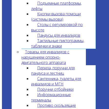
Подъемные платформы,
лифты
Кнопки вызова помощи
(системы вызова)
Столы с регулировкой по
высоте
Пандусы для инвалидов
Тактильные пиктограммы,
таблички и знаки
Товары для инвалидов с
нарушением опорно-
двигательного аппарата
Перила, поручни для
пандуса и лестниц
Сантехника, туалеты для
инвалидов и МГН
Поручни отбойники
Информационные
терминалы
Противо скользящие