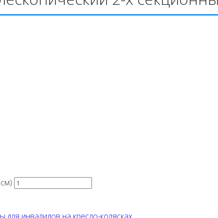
1см)
ы для инвалидов на кресло-колясках