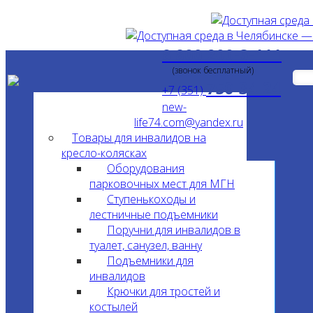
8 800 200-3-111
(звонок бесплатный)
750-34-24
+7 (351)
new-
life74.com@yandex.ru
Товары для инвалидов на
кресло-колясках
Оборудования
парковочных мест для МГН
Ступенькоходы и
лестничные подъемники
Поручни для инвалидов в
туалет, санузел, ванну
Подъемники для
инвалидов
Крючки для тростей и
костылей