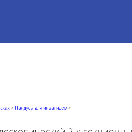
ясках
>
Пандусы для инвалидов
>
лескопический 2-х секционны