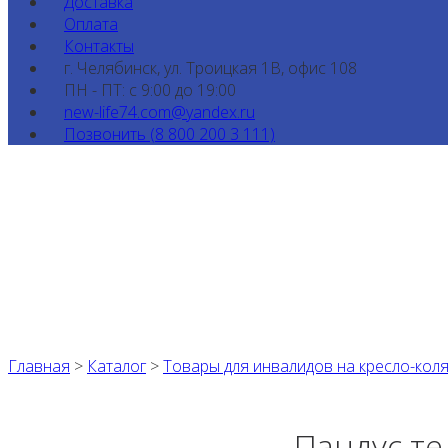
Доставка
Оплата
Контакты
г. Челябинск, ул. Троицкая 1В, офис 108
ПН - ПТ: с 9:00 до 19:00
new-life74.com@yandex.ru
Позвонить (8 800 200 3 111)
Главная
>
Каталог
>
Товары для инвалидов на кресло-кол
Пандус те