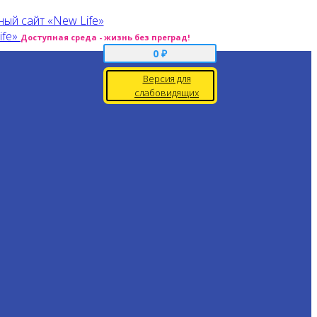
Доступная среда - жизнь без преград!
0
₽
Версия для
слабовидящих