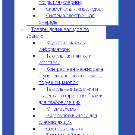
покрытия (коврики)
Скамейки для инвалидов
Система электронная
очередь
Товары для инвалидов по
зрению
Звуковые маяки и
информаторы
Тактильная плитка и
указатели
Контрастная маркировка
ступеней, дверных проёмов,
поручней, кнопок
Тактильные таблички и
вывески со шрифтом брайля
для слабовидящих
Мнемосхемы
Видеоувеличители для
слабовидящих
Световые маяки