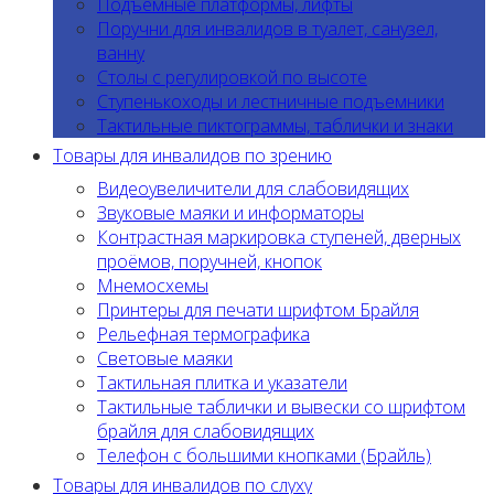
Подъемные платформы, лифты
Поручни для инвалидов в туалет, санузел,
ванну
Столы с регулировкой по высоте
Ступенькоходы и лестничные подъемники
Тактильные пиктограммы, таблички и знаки
Товары для инвалидов по зрению
Видеоувеличители для слабовидящих
Звуковые маяки и информаторы
Контрастная маркировка ступеней, дверных
проёмов, поручней, кнопок
Мнемосхемы
Принтеры для печати шрифтом Брайля
Рельефная термографика
Световые маяки
Тактильная плитка и указатели
Тактильные таблички и вывески со шрифтом
брайля для слабовидящих
Телефон с большими кнопками (Брайль)
Товары для инвалидов по слуху