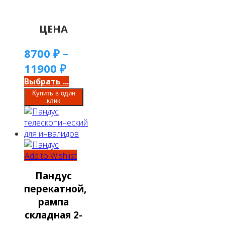
ЦЕНА
8700
₽
–
11900
₽
Выбрать ...
Купить в один
клик
Add to Wishlist
Пандус
перекатной,
рампа
складная 2-