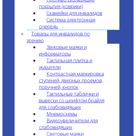
покрытия (коврики)
Скамейки для инвалидов
Система электронная
очередь
Товары для инвалидов по
зрению
Звуковые маяки и
информаторы
Тактильная плитка и
указатели
Контрастная маркировка
ступеней, дверных проёмов,
поручней, кнопок
Тактильные таблички и
вывески со шрифтом брайля
для слабовидящих
Мнемосхемы
Видеоувеличители для
слабовидящих
Световые маяки