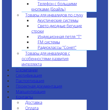
Телефон с большими
кнопками (Брайль)
Товары для инвалидов по слуху
Акустические системы
Свето-диодные бегущие
строки
Индукционная петля "T"
FM системы
Радиоклассы "Сонет"
Товары для инвалидов с
особенностями развития
интеллекта
О компании
Сертификация
Паспортизация
Проектная документация
Маршрутизация
Контакты
Доставка
Оплата