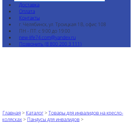
Доставка
Оплата
Контакты
г. Челябинск, ул. Троицкая 1В, офис 108
ПН - ПТ: с 9:00 до 19:00
new-life74.com@yandex.ru
Позвонить (8 800 200 3 111)
Главная
>
Каталог
>
Товары для инвалидов на кресло-
колясках
>
Пандусы для инвалидов
>