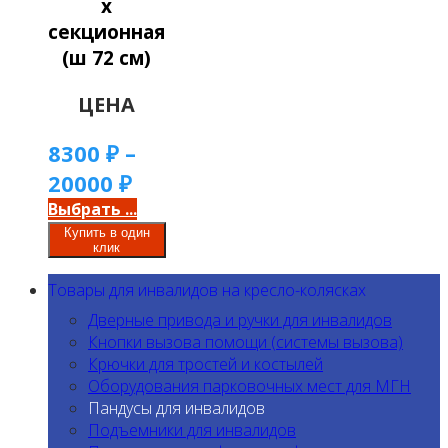
х
секционная
(ш 72 см)
ЦЕНА
8300
₽
–
20000
₽
Выбрать ...
Купить в один
клик
Товары для инвалидов на кресло-колясках
Дверные привода и ручки для инвалидов
Кнопки вызова помощи (системы вызова)
Крючки для тростей и костылей
Оборудования парковочных мест для МГН
Пандусы для инвалидов
Подъемники для инвалидов