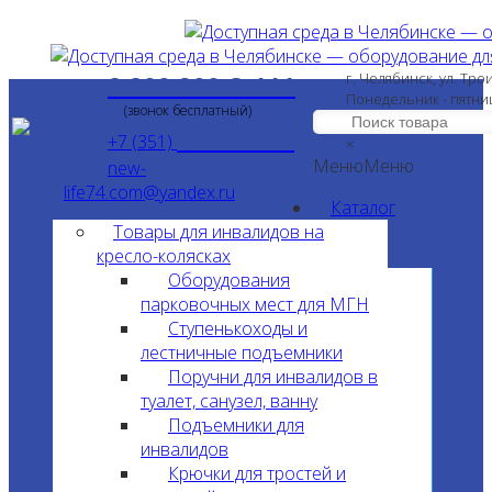
8 800 200-3-111
г. Челябинск, ул. Тро
Понедельник - пятни
(звонок бесплатный)
750-34-24
+7 (351)
×
Меню
Меню
new-
life74.com@yandex.ru
Каталог
Товары для инвалидов на
кресло-колясках
Оборудования
парковочных мест для МГН
Ступенькоходы и
лестничные подъемники
Поручни для инвалидов в
туалет, санузел, ванну
Подъемники для
инвалидов
Крючки для тростей и