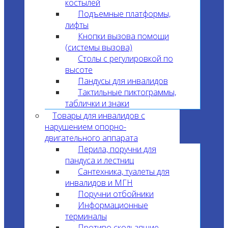
костылей
Подъемные платформы,
лифты
Кнопки вызова помощи
(системы вызова)
Столы с регулировкой по
высоте
Пандусы для инвалидов
Тактильные пиктограммы,
таблички и знаки
Товары для инвалидов с
нарушением опорно-
двигательного аппарата
Перила, поручни для
пандуса и лестниц
Сантехника, туалеты для
инвалидов и МГН
Поручни отбойники
Информационные
терминалы
Противо скользящие