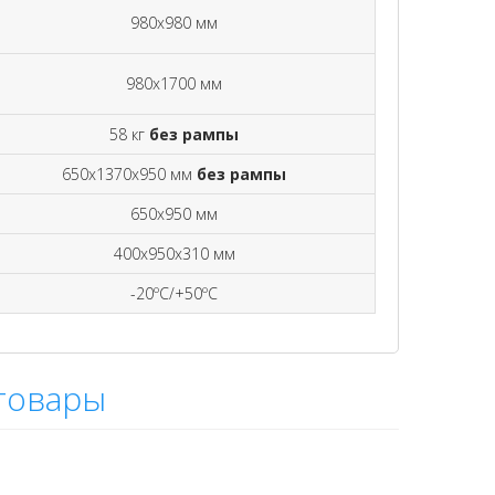
980х980 мм
980х1700 мм
58 кг
без рампы
650х1370х950 мм
без рампы
650х950 мм
400х950х310 мм
-20ºC/+50ºC
товары