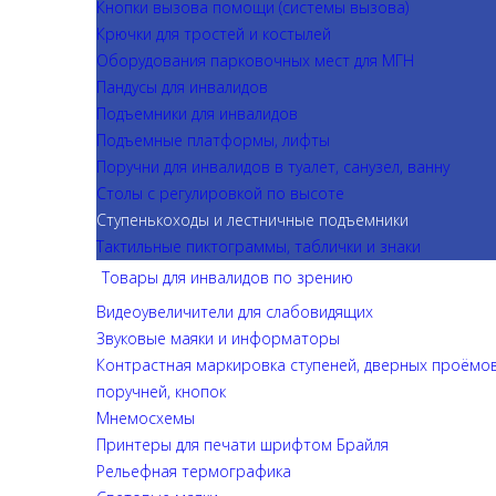
Кнопки вызова помощи (системы вызова)
Крючки для тростей и костылей
Оборудования парковочных мест для МГН
Пандусы для инвалидов
Подъемники для инвалидов
Подъемные платформы, лифты
Поручни для инвалидов в туалет, санузел, ванну
Столы с регулировкой по высоте
Ступенькоходы и лестничные подъемники
Тактильные пиктограммы, таблички и знаки
Товары для инвалидов по зрению
Видеоувеличители для слабовидящих
Звуковые маяки и информаторы
Контрастная маркировка ступеней, дверных проёмов
поручней, кнопок
Мнемосхемы
Принтеры для печати шрифтом Брайля
Рельефная термографика