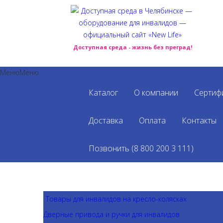
Доступная среда - жизнь без преград!
Меню
Меню
Каталог
О компании
Сертиф
Главная
>
Каталог
>
Товары для инвалидов на кресло
Доставка
Оплата
Контакты
Лестни
Позвонить (8 800 200 3 111)
Товары для инвалидов на кресло-колясках
Дверные привода и ручки для инвалидов