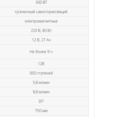
300 ВТ
гусеничный самотормозящий
электромагнитные
220 В, 80 Вт
12 В, 27 Ач
Не более 9 ч
12В
650 ступеней
5,8 м/мин
8,8 м/мин
35º
750 мм