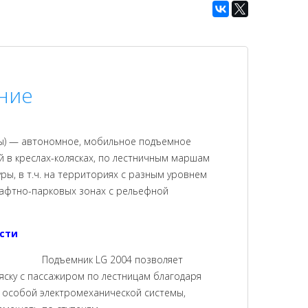
ние
пы) — автономное, мобильное подъемное
й в креслах-колясках, по лестничным маршам
ры, в т.ч. на территориях с разным уровнем
шафтно-парковых зонах с рельефной
сти
Подъемник LG 2004 позволяет
яску с пассажиром по лестницам благодаря
 особой электромеханической системы,