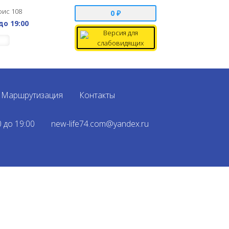
фис 108
0
₽
 до 19:00
Версия для
слабовидящих
Маршрутизация
Контакты
0 до 19:00
new-life74.com@yandex.ru
LG 2004