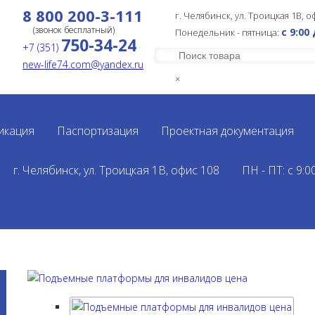
8 800 200-3-111
г. Челябинск, ул. Троицкая 1В, о
(звонок бесплатный)
с 9:00
Понедельник - пятница:
750-34-24
+7 (351)
new-life74.com@yandex.ru
×
икация
Паспортизация
Проектная документация
-колясках
>
Ступенькоходы и лестничные подъемники
>
г. Челябинск, ул. Троицкая 1В, офис 108
ПН - ПТ: с 9:0
чный подъемник гусеничный 