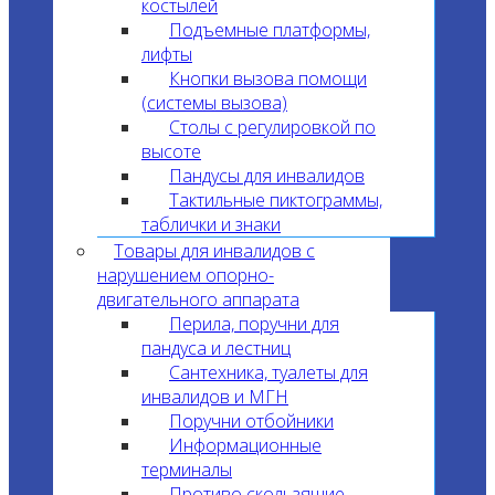
костылей
Подъемные платформы,
лифты
Кнопки вызова помощи
(системы вызова)
Столы с регулировкой по
высоте
Пандусы для инвалидов
Тактильные пиктограммы,
таблички и знаки
Товары для инвалидов с
нарушением опорно-
двигательного аппарата
Перила, поручни для
пандуса и лестниц
Сантехника, туалеты для
инвалидов и МГН
Поручни отбойники
Информационные
терминалы
Противо скользящие