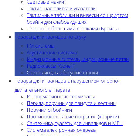
Световые маяки
Тактильная плитка и указатели
Тактильные таблички и вывески со шрифтом
брайля для слабовидящих
Телефон с большими кнопками (Брайль)
Товары для инвалидов по слуху
FM системы
Акустические системы
Индукционные системы, индукционные петли
Радиоклассы "Сонет"
Свето-диодные бегущие строки
Товары для инвалидов с нарушением опорно-
двигательного аппарата
Информационные терминалы
Перила, поручни для пандуса и лестниц
Поручни отбойники
Противоскользящие покрытия (коврики)
Сантехника, туалеты для инвалидов и МГН
Система электронная очередь