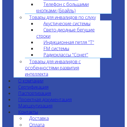
Телефон с большими
кнопками (Брайль)
Товары для инвалидов по слуху
Акустические системы
Свето-диодные бегущие
строки
Индукционная петля "T"
FM системы
Радиоклассы "Сонет"
Товары для инвалидов с
особенностями развития
интеллекта
О компании
Сертификация
Паспортизация
Проектная документация
Маршрутизация
Контакты
Доставка
Оплата