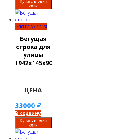
Купить в один
клик
Add to Wishlist
Бегущая
строка для
улицы
1942х145х90
ЦЕНА
33000
₽
В корзину
Купить в один
клик