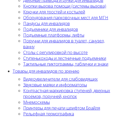
Дверные привода и ручки для инвалидов
Кнопки вызова помощи (системы вызова)
Крючки для тростей и костылей
Оборудования парковочных мест для МГН
Пандусы для инвалидов
Подъемники для инвалидов
Подъемные платформы, лифты
Поручни для инвалидов в туалет, санузел,
ванну
Столы с регулировкой по высоте
Ступенькоходы и лестничные подъемники
Тактильные пиктограммы, таблички и знаки
Товары для инвалидов по зрению
Видеоувеличители для слабовидящих
Звуковые маяки и информаторы
Контрастная маркировка ступеней, дверных
проёмов, поручней, кнопок
Мнемосхемы
Принтеры для печати шрифтом Брайля
Рельефная термографика