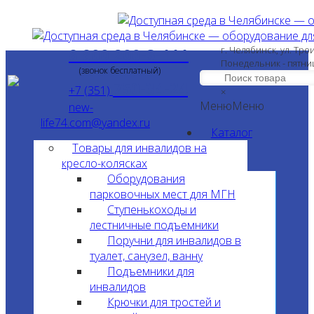
8 800 200-3-111
г. Челябинск, ул. Тро
Понедельник - пятни
(звонок бесплатный)
750-34-24
+7 (351)
×
Меню
Меню
new-
life74.com@yandex.ru
Каталог
Товары для инвалидов на
кресло-колясках
Оборудования
парковочных мест для МГН
Ступенькоходы и
лестничные подъемники
Поручни для инвалидов в
туалет, санузел, ванну
Подъемники для
инвалидов
Крючки для тростей и