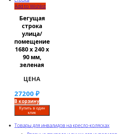
Add to Wishlist
Бегущая
строка
улица/
помещение
1680 х 240 х
90 мм,
зеленая
ЦЕНА
27200
₽
В корзину
Купить в один
клик
Товары для инвалидов на кресло-колясках