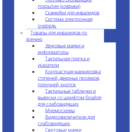
покрытия (коврики)
Скамейки для инвалидов
Система электронная
очередь
Товары для инвалидов по
зрению
Звуковые маяки и
информаторы
Тактильная плитка и
указатели
Контрастная маркировка
ступеней, дверных проёмов,
поручней, кнопок
Тактильные таблички и
вывески со шрифтом брайля
для слабовидящих
Мнемосхемы
Видеоувеличители для
слабовидящих
Световые маяки