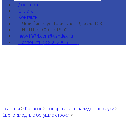
Доставка
Оплата
Контакты
г. Челябинск, ул. Троицкая 1В, офис 108
ПН - ПТ: с 9:00 до 19:00
new-life74.com@yandex.ru
Позвонить (8 800 200 3 111)
Главная
>
Каталог
>
Товары для инвалидов по слуху
>
Свето-диодные бегущие строки
>