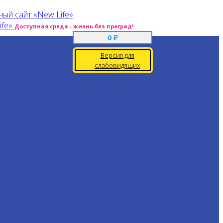
Доступная среда - жизнь без преград!
0
₽
Версия для
слабовидящих