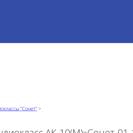
иоклассы "Сонет"
>
удиокласс АК-10(М)»Сонет-01-