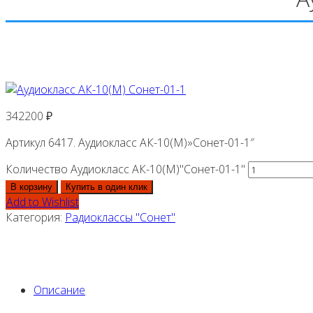
342200
₽
Артикул 6417. Аудиокласс АК-10(М)»Сонет-01-1″
Количество Аудиокласс АК-10(М)"Сонет-01-1"
В корзину
Купить в один клик
Add to Wishlist
Категория:
Радиоклассы "Сонет"
Описание