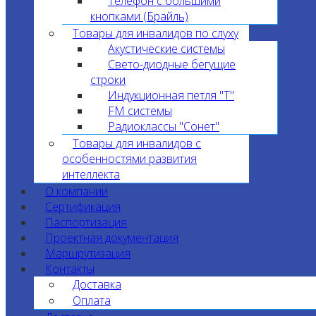
Телефон с большими
кнопками (Брайль)
Товары для инвалидов по слуху
Акустические системы
Свето-диодные бегущие
строки
Индукционная петля "T"
FM системы
Радиоклассы "Сонет"
Товары для инвалидов с
особенностями развития
интеллекта
О компании
Сертификация
Паспортизация
Проектная документация
Маршрутизация
Контакты
Доставка
Оплата