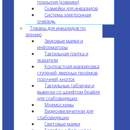
покрытия (коврики)
Скамейки для инвалидов
Система электронная
очередь
Товары для инвалидов по
зрению
Звуковые маяки и
информаторы
Тактильная плитка и
указатели
Контрастная маркировка
ступеней, дверных проёмов,
поручней, кнопок
Тактильные таблички и
вывески со шрифтом брайля
для слабовидящих
Мнемосхемы
Видеоувеличители для
слабовидящих
Световые маяки