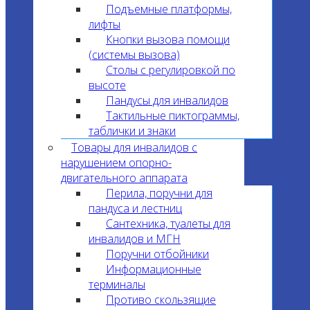
Подъемные платформы,
лифты
Кнопки вызова помощи
(системы вызова)
Столы с регулировкой по
высоте
Пандусы для инвалидов
Тактильные пиктограммы,
таблички и знаки
Товары для инвалидов с
нарушением опорно-
двигательного аппарата
Перила, поручни для
пандуса и лестниц
Сантехника, туалеты для
инвалидов и МГН
Поручни отбойники
Информационные
терминалы
Противо скользящие