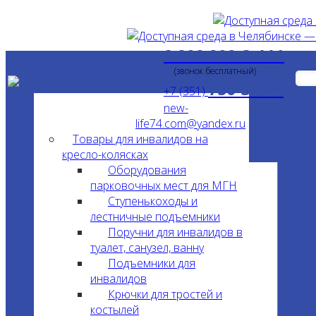
8 800 200-3-111
(звонок бесплатный)
750-34-24
+7 (351)
new-
life74.com@yandex.ru
Товары для инвалидов на
кресло-колясках
Оборудования
парковочных мест для МГН
Ступенькоходы и
лестничные подъемники
Поручни для инвалидов в
туалет, санузел, ванну
Подъемники для
инвалидов
Крючки для тростей и
костылей