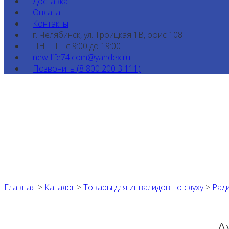
Доставка
Оплата
Контакты
г. Челябинск, ул. Троицкая 1В, офис 108
ПН - ПТ: с 9:00 до 19:00
new-life74.com@yandex.ru
Позвонить (8 800 200 3 111)
Главная
>
Каталог
>
Товары для инвалидов по слуху
>
Рад
А