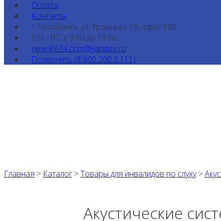
Оплата
Контакты
г. Челябинск, ул. Троицкая 1В, офис 108
ПН - ПТ: с 9:00 до 19:00
new-life74.com@yandex.ru
Позвонить (8 800 200 3 111)
Главная
>
Каталог
>
Товары для инвалидов по слуху
>
Аку
Акустические сис