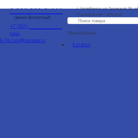
8 800 200-3-111
г. Челябинск, ул. Троицкая 1В, о
с 9:00
Понедельник - пятница:
(звонок бесплатный)
750-34-24
+7 (351)
×
Меню
Меню
new-
ife74.com@yandex.ru
Каталог