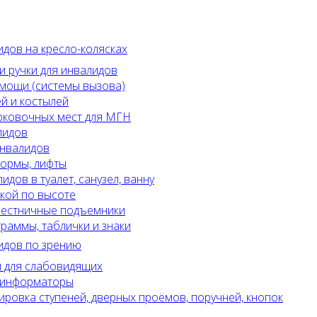
идов на кресло-колясках
и ручки для инвалидов
мощи (системы вызова)
й и костылей
рковочных мест для МГН
лидов
инвалидов
ормы, лифты
идов в туалет, санузел, ванну
вкой по высоте
лестничные подъемники
раммы, таблички и знаки
идов по зрению
 для слабовидящих
и информаторы
ировка ступеней, дверных проёмов, поручней, кнопок