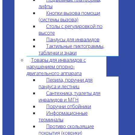
лифты
Кнопки вызова помощи
(системы вызова)
Столы с регулировкой по
высоте
Пандусы для инвалидов
Тактильные пиктограммы,
таблички и знаки
Товары для инвалидов с
нарушением опорно-
двигательного аппарата
Перила, поручни для
пандуса и лестниц
Сантехника, туалеты для
инвалидов и МГН
Поручни отбойники
Информационные
терминалы
Противо скользящие
покрытия (коврики)