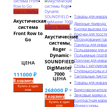
Add to Wishlist
Товары для инвал
Акустическая
Дверные привода 
система
Add to Wishlist
Кнопки вызова по
Front Row to
Крючки для тросте
Акустические
Go
Оборудования па
системы
Пандусы для инва
Roger
Подъемники для 
Dynamic
Подъемные платф
Поручни для инвал
SOUNDFIELD
ЦЕНА
Столы с регулиро
DigiMaster
Ступенькоходы и 
111000
₽
7000
Тактильные пиктог
ЦЕНА
В корзину
Товары для инвал
Купить в один
268000
₽
Видеоувеличители
клик
Звуковые маяки 
В корзину
Контрастная марк
Купить в один
Мнемосхемы
клик