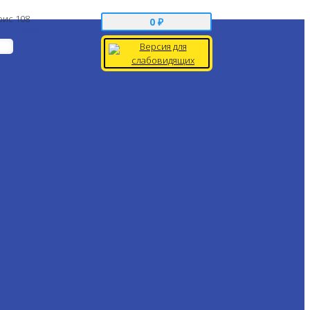
фис 108
0
₽
 до 19:00
Версия для
слабовидящих