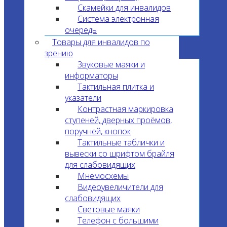
Скамейки для инвалидов
Система электронная
очередь
Товары для инвалидов по
зрению
Звуковые маяки и
информаторы
Тактильная плитка и
указатели
Контрастная маркировка
ступеней, дверных проёмов,
поручней, кнопок
Тактильные таблички и
вывески со шрифтом брайля
для слабовидящих
Мнемосхемы
Видеоувеличители для
слабовидящих
Световые маяки
Телефон с большими