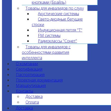
кнопками (Брайль)
Товары для инвалидов по слуху
Акустические системы
Свето-диодные бегущие
строки
Индукционная петля "T"
FM системы
Радиоклассы "Сонет"
Товары для инвалидов с
особенностями развития
интеллекта
О компании
Сертификация
Паспортизация
Проектная документация
Маршрутизация
Контакты
Доставка
Оплата
Доставка