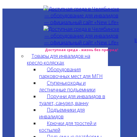
l
Доступная среда - жизнь без преград!
Товары для инвалидов на
кресло-колясках
Оборудования
парковочных мест для МГН
Ступенькоходы и
лестничные подъемники
Поручни для инвалидов в
туалет, санузел, ванну
Подъемники для
инвалидов
Крючки для тростей и
костылей
Подъемные платформы,